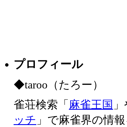
プロフィール
◆taroo（たろー）
雀荘検索「
麻雀王国
」
ッチ
」で麻雀界の情報