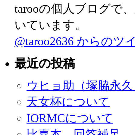
tarooの個人ブログ
いています。
@taroo2636 からの
最近の投稿
ウヒョ助（塚脇永久）
天女杯について
IORMCについて
比嘉本 回答補足