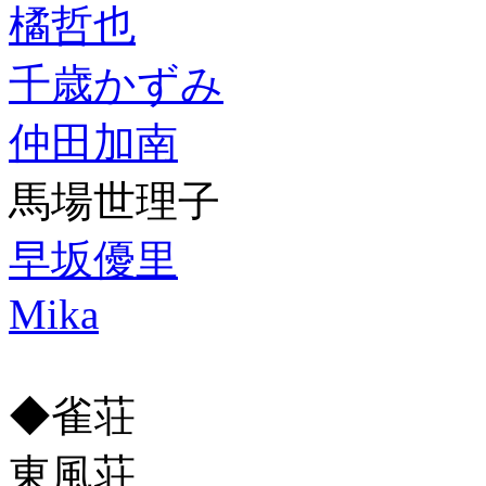
橘哲也
千歳かずみ
仲田加南
馬場世理子
早坂優里
Mika
◆雀荘
東風荘