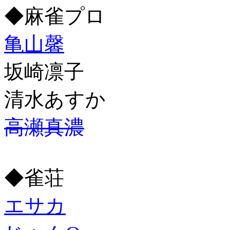
◆麻雀プロ
亀山馨
坂崎凛子
清水あすか
高瀬真濃
◆雀荘
エサカ