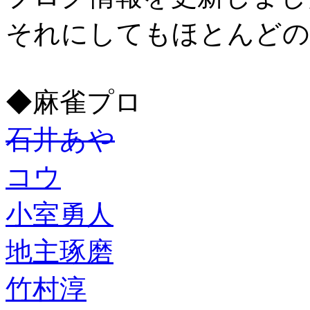
それにしてもほとんどの
◆麻雀プロ
石井あや
コウ
小室勇人
地主琢磨
竹村淳