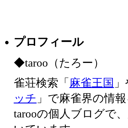
プロフィール
◆taroo（たろー）
雀荘検索「
麻雀王国
」
ッチ
」で麻雀界の情報
tarooの個人ブログ