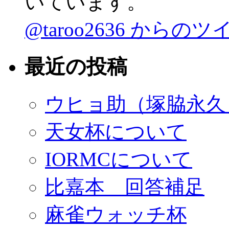
いています。
@taroo2636 からの
最近の投稿
ウヒョ助（塚脇永久）
天女杯について
IORMCについて
比嘉本 回答補足
麻雀ウォッチ杯