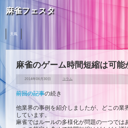
麻雀フェスタ
天鳳
麻雀のゲーム時間短縮は可能
2014年06月30日
コラム
前回の記事
の続き
他業界の事例を紹介しましたが、どこの業
しています。
麻雀ではルールの多様化が問題の一つでは