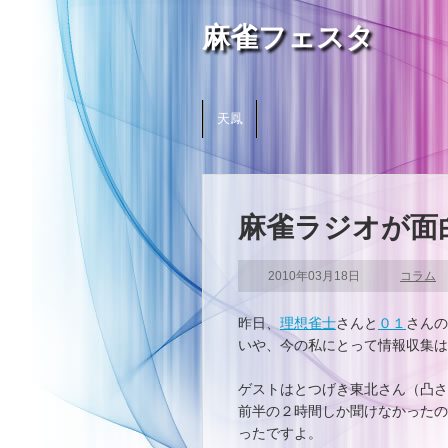
麻雀フェスタ
天鳳
麻雀ラジオが面
2010年03月18日
コラム
昨日、
理想雀士
さんと
０１
さんの
いや、今の私にとって情報収集は
ゲストはとつげき東北さん（凸さ
前半の２時間しか聞けなかったの
ったですよ。