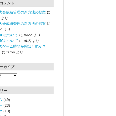
コメント
大会成績管理の新方法の提案
に
より
大会成績管理の新方法の提案
に
メ
より
RMCについて
に
taroo
より
RMCについて
に
匿名
より
のゲーム時間短縮は可能か？
）
に
taroo
より
ーカイブ
リー
ム
(49)
ー
(23)
ク
(10)