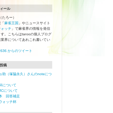
ィール
oo（たろー）
索「
麻雀王国
」やニュースサイト
ウォッチ
」で麻雀界の情報を発信
す。こちらはtarooの個人ブログ
雀業界についてあれこれ書いてい
o2636 からのツイート
投稿
ョ助（塚脇永久）さんのnoteにつ
杯について
RMCについて
本 回答補足
ウォッチ杯