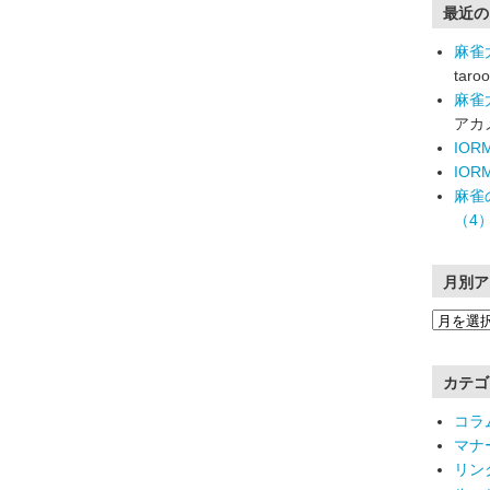
最近の
麻雀
taroo
麻雀
アカ
IO
IO
麻雀
（4
月別ア
カテゴ
コラ
マナ
リン