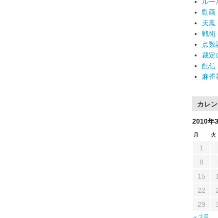
ルー
動画
天鳳
戦術
点数
裁定
配信
麻雀
カレン
2010年
月
火
1
8
15
22
29
« 2月