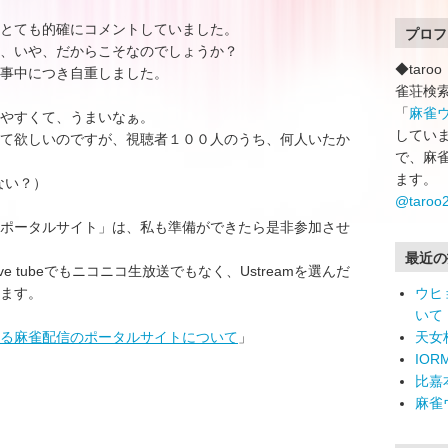
とても的確にコメントしていました。
プロフ
、いや、だからこそなのでしょうか？
◆tar
事中につき自重しました。
雀荘検
「
麻雀
りやすくて、うまいなぁ。
していま
て欲しいのですが、視聴者１００人のうち、何人いたか
で、麻
ます。
れない？）
@taro
ポータルサイト」は、私も準備ができたら是非参加させ
最近の
 tubeでもニコニコ生放送でもなく、Ustreamを選んだ
ます。
ウヒ
いて
る麻雀配信のポータルサイトについて
」
天女
IO
比嘉
麻雀