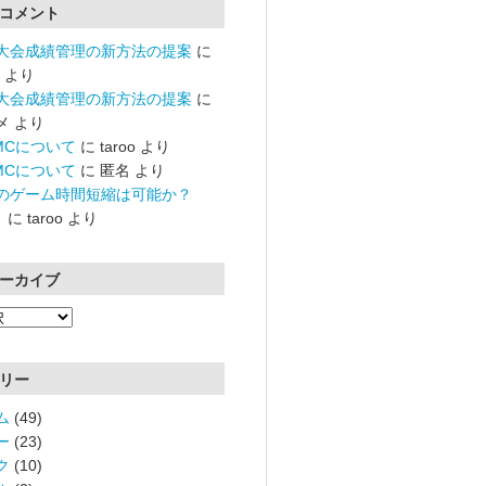
コメント
大会成績管理の新方法の提案
に
より
大会成績管理の新方法の提案
に
メ
より
RMCについて
に
taroo
より
RMCについて
に
匿名
より
のゲーム時間短縮は可能か？
）
に
taroo
より
ーカイブ
リー
ム
(49)
ー
(23)
ク
(10)