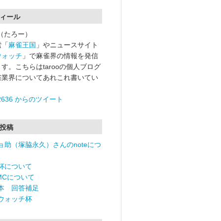
ィール
oo（たろー）
索「
麻雀王国
」やニュースサイト
ウォッチ
」で麻雀界の情報を発信
す。こちらはtarooの個人ブログ
雀業界についてあれこれ書いてい
o2636 からのツイート
投稿
ョ助（塚脇永久）さんのnoteにつ
杯について
RMCについて
本 回答補足
ウォッチ杯