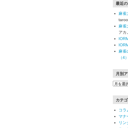
最近の
麻雀
taroo
麻雀
アカ
IO
IO
麻雀
（4
月別ア
カテゴ
コラ
マナ
リン