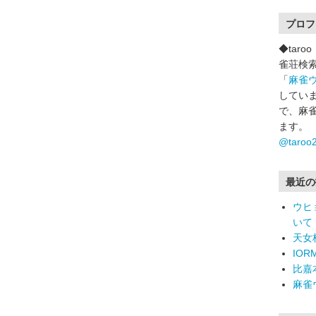
プロフ
◆tar
雀荘検
「
麻雀
していま
で、麻
ます。
@taro
最近の
ウヒ
いて
天女
IO
比嘉
麻雀