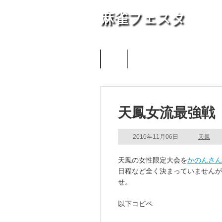
麻雀フェスタ
天鳳
天鳳女流最強戦
2010年11月06日
天鳳
天鳳の女性限定大会を
かのんさん
日程など全く決まっていませんが
せ。
以下コピペ