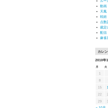
ルー
動画
天鳳
戦術
点数
裁定
配信
麻雀
カレン
2010年
月
火
1
8
15
22
29
« 10月