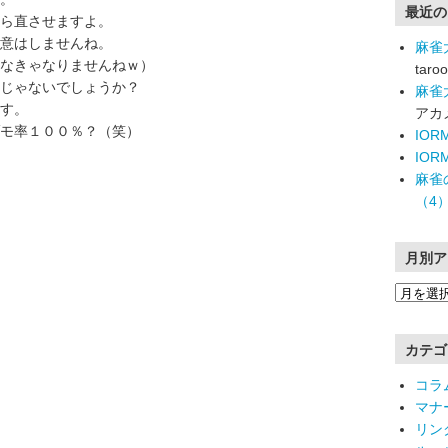
最近の
ら直させますよ。
意はしませんね。
麻雀
しなきゃなりませんねｗ）
taroo
じゃないでしょうか？
麻雀
す。
アカ
モ率１００％？（笑）
IO
IO
麻雀
（4
月別ア
カテゴ
コラ
マナ
リン