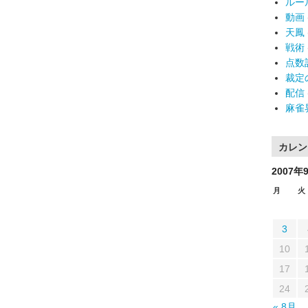
ルー
動画
天鳳
戦術
点数
裁定
配信
麻雀
カレン
2007年
月
火
3
10
17
24
« 8月