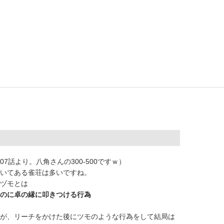
7話より。八角さんの300-500ですｗ）
いてある雀荘は多いですね。
ヅモとは
のに卓の縁に叩きつける行為
が、リーチをかけた後にツモのような行為をして結局は