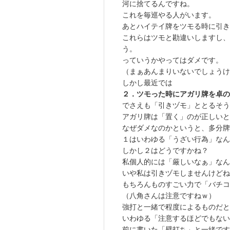
河に捨てるんですね。
これを毎巡やる人がいます。
あとハイテイ牌をツモる時に引き
これらはツモと勘違いしますし、
う。
っていうかやってはダメです。
（まぁあんまりいないでしょうけ
しかし最近では
２．ツモった時にアガリ牌を卓
でさえも「引きヅモ」ととるそう
アガリ牌は「置く」のが正しい
なぜダメなのかというと、多分
１はいわゆる「うざい行為」なん
しかし２はどうですかね？
私個人的には「厳しいなぁ」なん
いや私は引きヅモしませんけどね
もちろんものすごい力で「バチコ
（八角さんは注意ですねｗ）
強打と一緒で程度によるものだと
いわゆる「注意するほどでもな
前に書いた「壁打ち」と一緒です