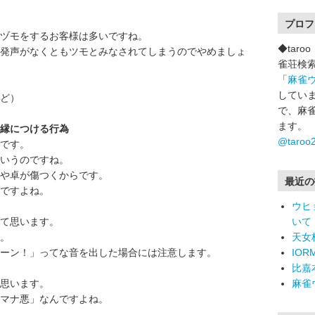
プロフ
ヅモをするお客様は多いですね。
◆tar
発声がなくともツモとみなされてしまうのでやめましょ
雀荘検
「
麻雀
していま
ど）
で、麻
ます。
の縁につける行為
@taro
です。
というのですね。
牌や卓が傷つくからです。
最近の
ですよね。
ウヒ
て思います。
いて
。
天女
ーン！」ってな音を出した場合には注意します。
IO
比嘉
思います。
麻雀
いマナ悪」なんですよね。
。