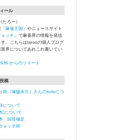
ィール
oo（たろー）
索「
麻雀王国
」やニュースサイト
ウォッチ
」で麻雀界の情報を発信
す。こちらはtarooの個人ブログ
雀業界についてあれこれ書いてい
o2636 からのツイート
投稿
ョ助（塚脇永久）さんのnoteにつ
杯について
RMCについて
本 回答補足
ウォッチ杯