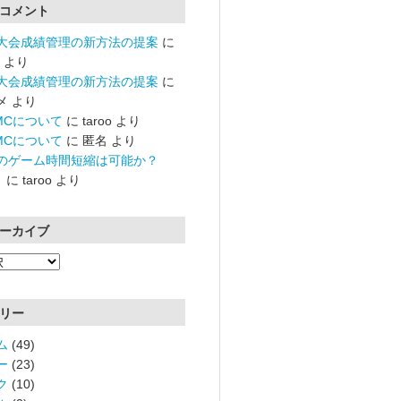
コメント
大会成績管理の新方法の提案
に
より
大会成績管理の新方法の提案
に
メ
より
RMCについて
に
taroo
より
RMCについて
に
匿名
より
のゲーム時間短縮は可能か？
）
に
taroo
より
ーカイブ
リー
ム
(49)
ー
(23)
ク
(10)