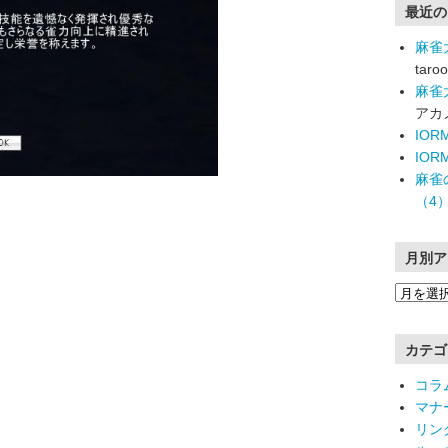
最近の
麻雀
taroo
麻雀
アカ
IO
IO
麻雀
（4
月別ア
カテゴ
コラ
マナ
リン