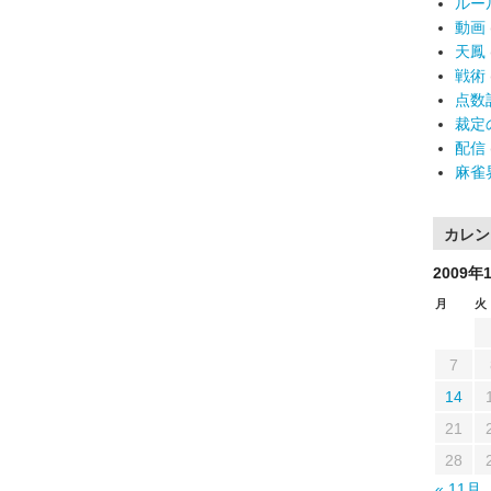
ルー
動画
天鳳
戦術
点数
裁定
配信
麻雀
カレン
2009年
月
火
7
14
21
28
« 11月