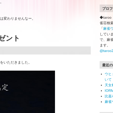
。
プロフ
◆tar
は変わりませんなー。
雀荘検
「
麻雀
していま
ゼント
で、麻
ます。
@taro
をいただきました。
最近の
ウヒ
いて
天女
IO
比嘉
麻雀