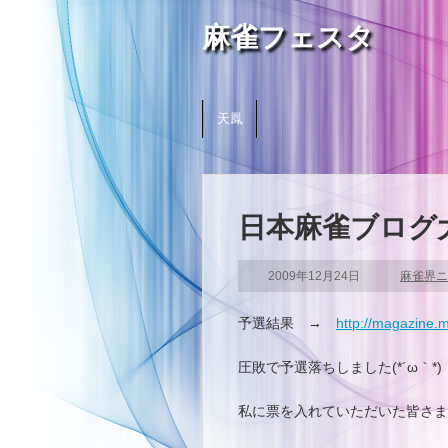
麻雀フェスタ
天鳳
日本麻雀ブログ大
2009年12月24日
麻雀界ニ
予選結果 →
http://magazine.
圧敗で予選落ちしました(*´ω｀*)
私に票を入れていただいた皆さま