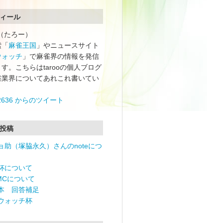
ィール
oo（たろー）
索「
麻雀王国
」やニュースサイト
ウォッチ
」で麻雀界の情報を発信
す。こちらはtarooの個人ブログ
雀業界についてあれこれ書いてい
o2636 からのツイート
投稿
ョ助（塚脇永久）さんのnoteにつ
杯について
RMCについて
本 回答補足
ウォッチ杯