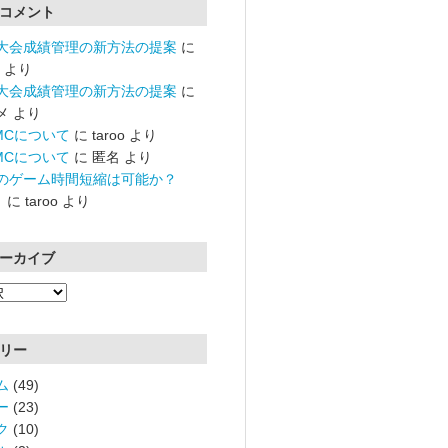
コメント
大会成績管理の新方法の提案
に
より
大会成績管理の新方法の提案
に
メ
より
RMCについて
に
taroo
より
RMCについて
に
匿名
より
のゲーム時間短縮は可能か？
）
に
taroo
より
ーカイブ
リー
ム
(49)
ー
(23)
ク
(10)