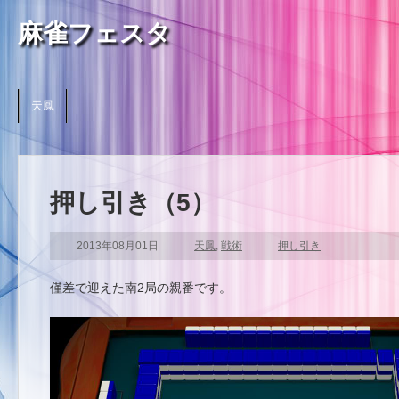
麻雀フェスタ
天鳳
押し引き（5）
2013年08月01日
天鳳
,
戦術
押し引き
僅差で迎えた南2局の親番です。