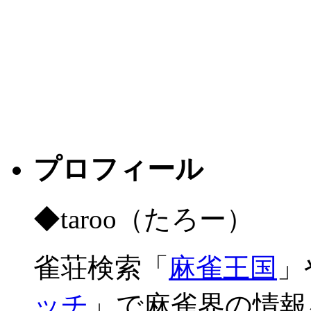
プロフィール
◆taroo（たろー）
雀荘検索「
麻雀王国
」
ッチ
」で麻雀界の情報