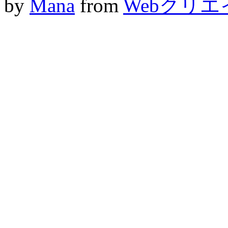
by
Mana
from
Webクリ