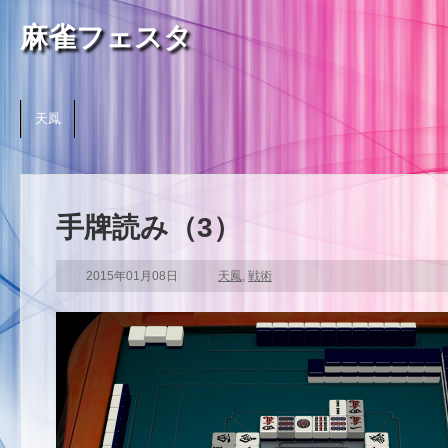
麻雀フェスタ
天鳳
手牌読み（3）
2015年01月08日
天鳳
,
戦術