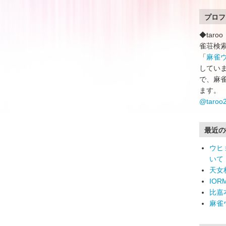
プロフ
◆tar
雀荘検
「
麻雀
していま
で、麻
ます。
@taro
最近の
ウヒ
いて
天女
IO
比嘉
麻雀