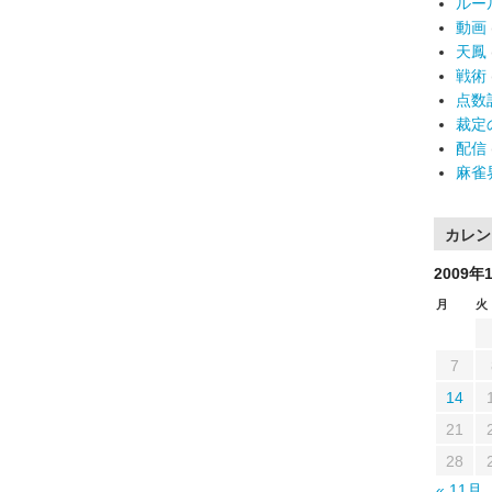
ルー
動画
天鳳
戦術
点数
裁定
配信
麻雀
カレン
2009年
月
火
7
14
21
28
« 11月