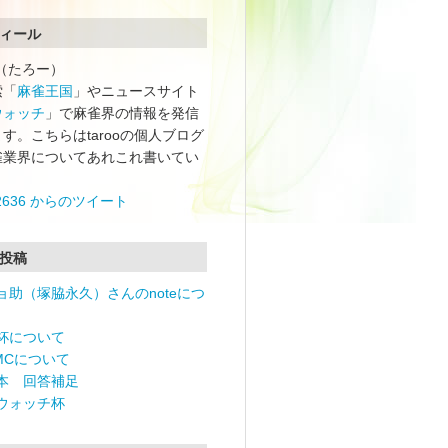
ィール
oo（たろー）
索「
麻雀王国
」やニュースサイト
ウォッチ
」で麻雀界の情報を発信
す。こちらはtarooの個人ブログ
雀業界についてあれこれ書いてい
o2636 からのツイート
投稿
ョ助（塚脇永久）さんのnoteにつ
杯について
RMCについて
本 回答補足
ウォッチ杯