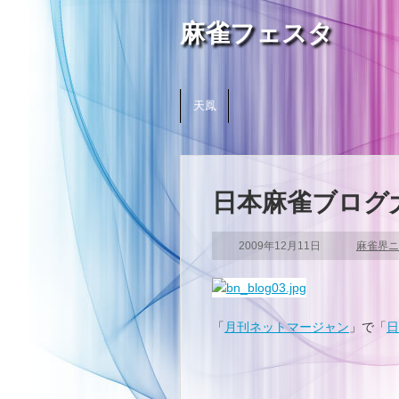
麻雀フェスタ
天鳳
日本麻雀ブログ大
2009年12月11日
麻雀界ニ
「
月刊ネットマージャン
」で「
日