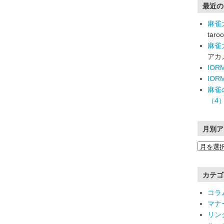
最近の
麻雀
taroo
麻雀
アカ
IO
IO
麻雀
（4
月別ア
カテゴ
コラ
マナ
リン