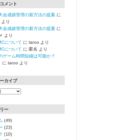
コメント
大会成績管理の新方法の提案
に
より
大会成績管理の新方法の提案
に
メ
より
RMCについて
に
taroo
より
RMCについて
に
匿名
より
のゲーム時間短縮は可能か？
）
に
taroo
より
ーカイブ
リー
ム
(49)
ー
(23)
ク
(10)