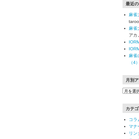
最近の
麻雀
taroo
麻雀
アカ
IO
IO
麻雀
（4
月別ア
カテゴ
コラ
マナ
リン