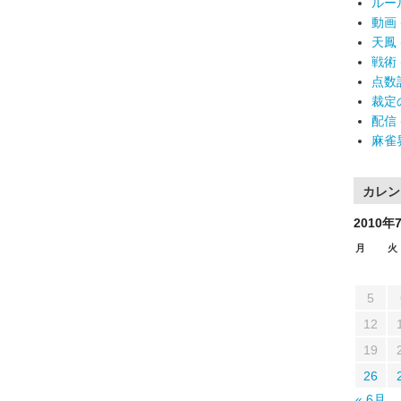
ルー
動画
天鳳
戦術
点数
裁定
配信
麻雀
カレン
2010年
月
火
5
12
19
26
« 6月