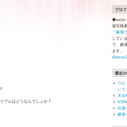
プロフ
◆tar
雀荘検
「
麻雀
していま
で、麻
ます。
@taro
最近の
ウヒ
!
いて
天女
リアルはどうなんでしょか？
IO
比嘉
麻雀