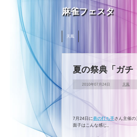
麻雀フェスタ
天鳳
夏の祭典「ガチ
2010年07月24日
天鳳
7月24日に
巷の打ち手
さん主催の
面子はこんな感じ。