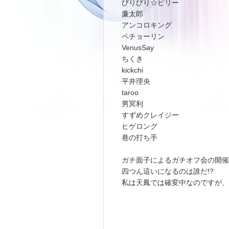
びりびり☆ビリー
廉太郎
アンコロキング
ペチョーリン
VenusSay
ちくき
kickchi
平井理央
taroo
男冥利
すずめクレイジー
ヒゲロング
巷の打ち手
ガチ面子によるガチオフ会の開催!
四つん這いになるのは誰だ!?
私は天鳳では確変中なのですが、