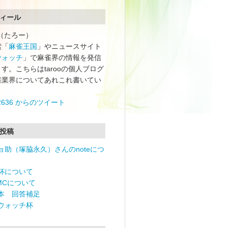
ィール
oo（たろー）
索「
麻雀王国
」やニュースサイト
ウォッチ
」で麻雀界の情報を発信
す。こちらはtarooの個人ブログ
雀業界についてあれこれ書いてい
o2636 からのツイート
投稿
ョ助（塚脇永久）さんのnoteにつ
杯について
RMCについて
本 回答補足
ウォッチ杯