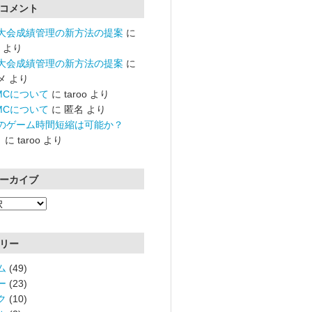
コメント
大会成績管理の新方法の提案
に
より
大会成績管理の新方法の提案
に
メ
より
RMCについて
に
taroo
より
RMCについて
に
匿名
より
のゲーム時間短縮は可能か？
）
に
taroo
より
ーカイブ
リー
ム
(49)
ー
(23)
ク
(10)