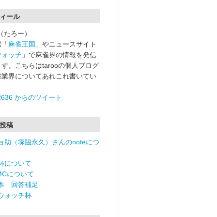
ィール
oo（たろー）
索「
麻雀王国
」やニュースサイト
ウォッチ
」で麻雀界の情報を発信
す。こちらはtarooの個人ブログ
雀業界についてあれこれ書いてい
o2636 からのツイート
投稿
ョ助（塚脇永久）さんのnoteにつ
杯について
RMCについて
本 回答補足
ウォッチ杯