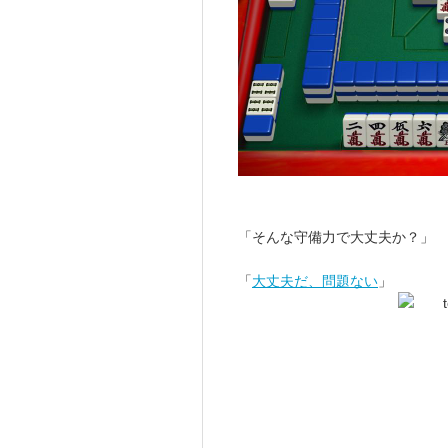
「そんな守備力で大丈夫か？」
「
大丈夫だ、問題ない
」