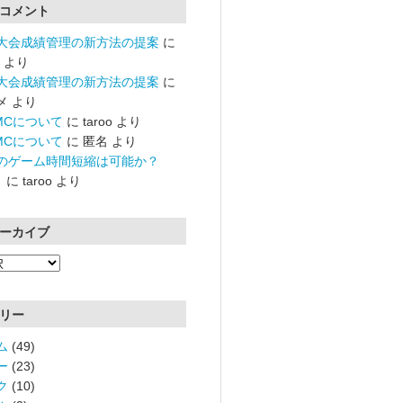
コメント
大会成績管理の新方法の提案
に
より
大会成績管理の新方法の提案
に
メ
より
RMCについて
に
taroo
より
RMCについて
に
匿名
より
のゲーム時間短縮は可能か？
）
に
taroo
より
ーカイブ
リー
ム
(49)
ー
(23)
ク
(10)