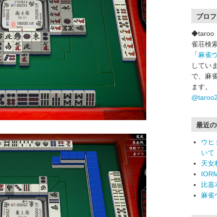
プロフ
◆tar
雀荘検
「
麻雀
していま
で、麻
ます。
@taro
最近の
ウヒ
いて
天女
IO
比嘉
麻雀