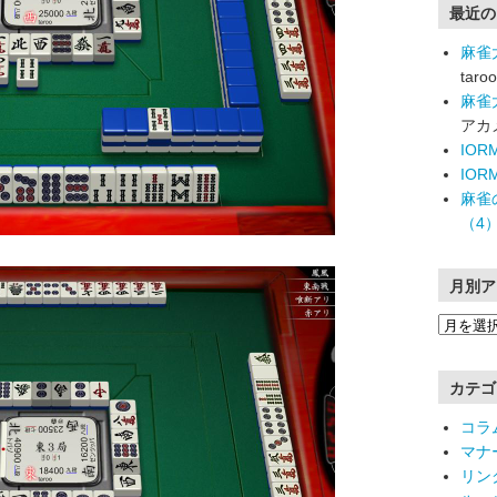
最近の
麻雀
taroo
麻雀
アカ
IO
IO
麻雀
（4
月別ア
カテゴ
コラ
マナ
リン