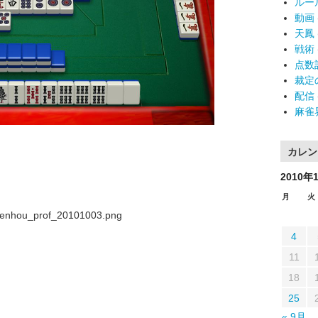
ルー
動画
天鳳
戦術
点数
裁定
配信
麻雀
カレン
2010年
月
火
4
11
18
25
« 9月